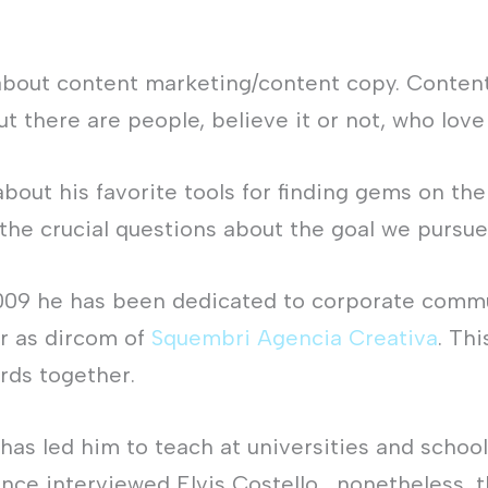
about content marketing/content copy. Content 
ut there are people, believe it or not, who lov
 about his favorite tools for finding gems on the
 the crucial questions about the goal we pursu
 2009 he has been dedicated to corporate commun
er as dircom of
Squembri Agencia Creativa
. Th
rds together.
 has led him to teach at universities and school
once interviewed Elvis Costello… nonetheless, 