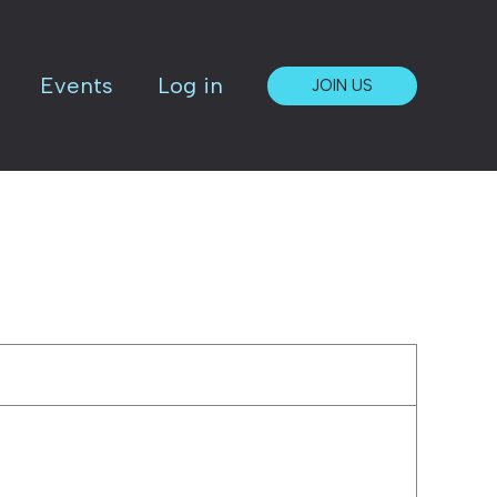
Events
Log in
JOIN US