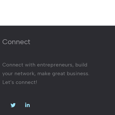
Connect
Connect with entrepreneurs, build
your network, make great business.
Let’s connect!