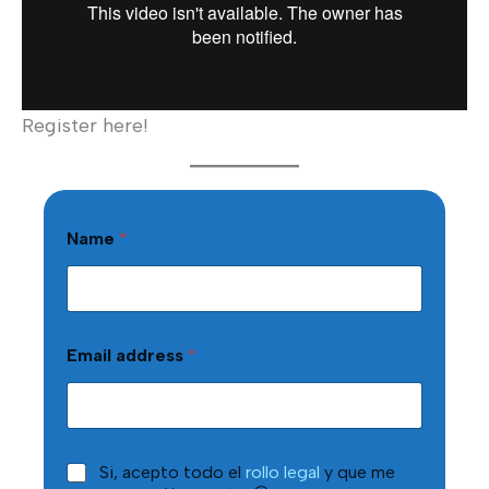
Register here!
Name
*
Email address
*
C
Si, acepto todo el
rollo legal
y que me