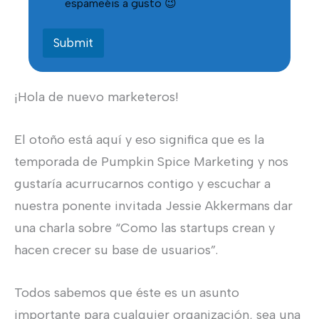
a
espameéis a gusto 😉
s
i
l
Submit
l
a
s
¡Hola de nuevo marketeros!
d
e
v
e
El otoño está aquí y eso significa que es la
r
temporada de Pumpkin Spice Marketing y nos
i
f
gustaría acurrucarnos contigo y escuchar a
i
c
nuestra ponente invitada Jessie Akkermans dar
a
una charla sobre “Como las startups crean y
c
i
hacen crecer su base de usuarios”.
ó
n
*
Todos sabemos que éste es un asunto
importante para cualquier organización, sea una