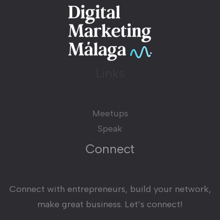
Links
Meetups
Speak
Connect
Connect with entrepreneurs, build your network,
make great business. Let’s connect!