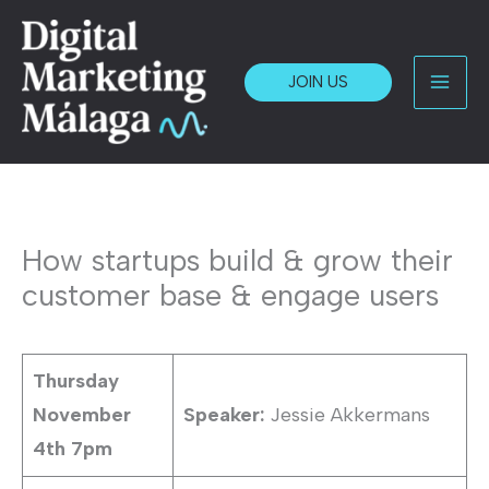
Skip
to
content
JOIN US
Mai
Men
How startups build & grow their
customer base & engage users
Thursday
November
Speaker:
Jessie Akkermans
4th 7pm